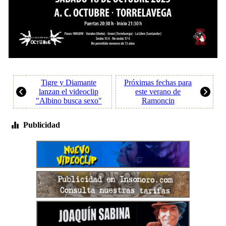
Tigre y Diamante
Próximas fechas para
lanzan el videoclip
este verano de
"Albino busca sexo"
Ramoncin
Publicidad