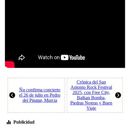
Crónica del San
Antonio Rock Festival
Ñu confirma concierto
2025, con Free City,
el 26 de julio en Pedro
Balkan Bomba,
del Pinatar, Murcia
Piedras Negras y Buen
Viaje
Publicidad