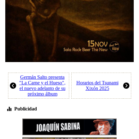
Germán Salto presenta
"La Carne y el Hueso",
Horarios del Tsunami
el nuevo adelanto de su
Xixón 2025
próximo álbum
Publicidad