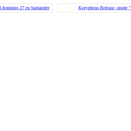
l domingo 27 en Santander
Korypheus Release, single 