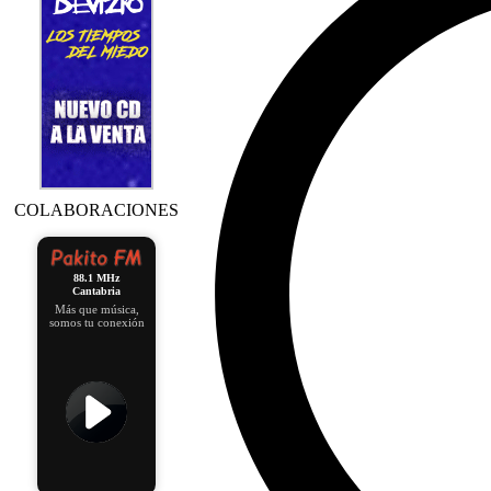
COLABORACIONES
88.1 MHz
Cantabria
Más que música,
somos tu conexión