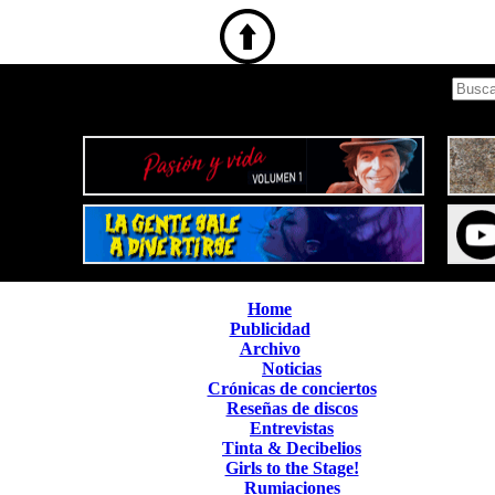
Home
Publicidad
Archivo
Noticias
Crónicas de conciertos
Reseñas de discos
Entrevistas
Tinta & Decibelios
Girls to the Stage!
Rumiaciones