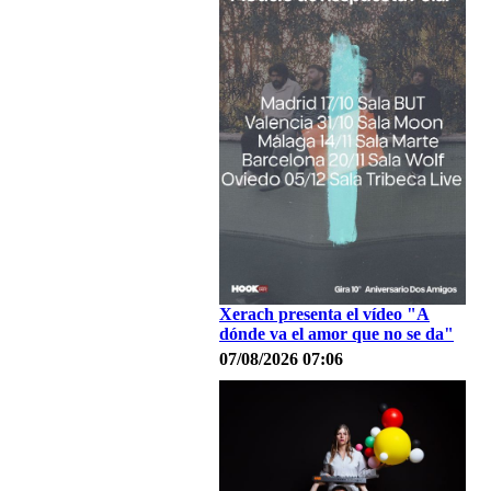
Xerach presenta el vídeo "A
dónde va el amor que no se da"
07/08/2026 07:06