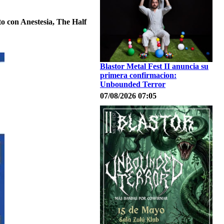
to con Anestesia, The Half
Blastor Metal Fest II anuncia su
primera confirmacion:
Unbounded Terror
07/08/2026 07:05