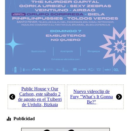
Public House y Our
Nuevo videoclip de
Carlson, este sábado 2
Fury "What´s It Gonna
de agosto en el Txiberri
Be?"
de Urduliz, Bizkaia
Publicidad