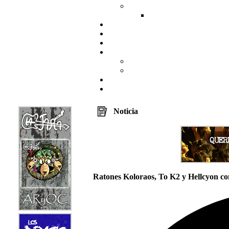
Noticia
Ratones Koloraos, To K2 y Hellcyon c