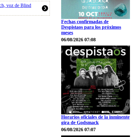
ch, voz de Blind
Fechas confirmadas de
Despistaos para los próximos
meses
06/08/2026 07:08
Horarios oficiales de la inminente
gira de Godsmack
06/08/2026 07:07