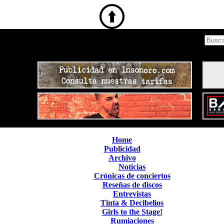
Home
Publicidad
Archivo
Noticias
Crónicas de conciertos
Reseñas de discos
Entrevistas
Tinta & Decibelios
Girls to the Stage!
Rumiaciones