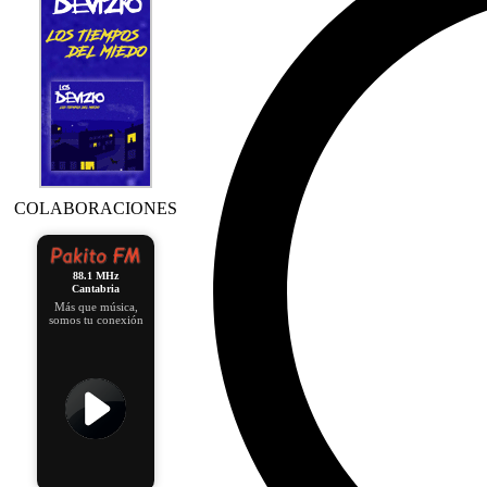
COLABORACIONES
88.1 MHz
Cantabria
Más que música,
somos tu conexión