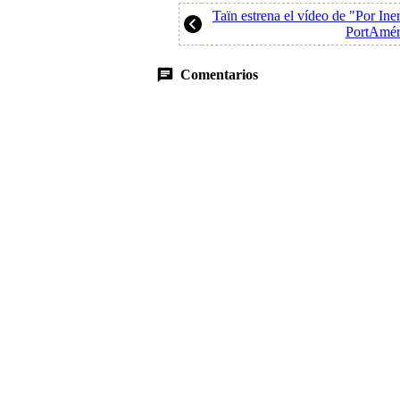
Taïn estrena el vídeo de "Por Ine
PortAmér
Comentarios