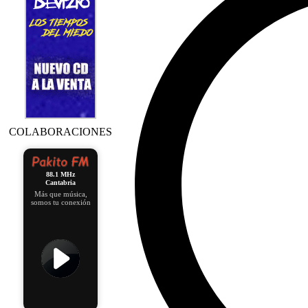
COLABORACIONES
88.1 MHz
Cantabria
Más que música,
somos tu conexión