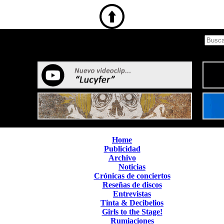
Home
Publicidad
Archivo
Noticias
Crónicas de conciertos
Reseñas de discos
Entrevistas
Tinta & Decibelios
Girls to the Stage!
Rumiaciones