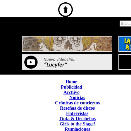
Home
Publicidad
Archivo
Noticias
Crónicas de conciertos
Reseñas de discos
Entrevistas
Tinta & Decibelios
Girls to the Stage!
Rumiaciones