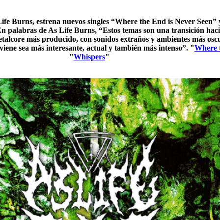
ife Burns, estrena nuevos singles “Where the End is Never Seen” 
 En palabras de As Life Burns, “Estos temas son una transición hacia
talcore más producido, con sonidos extraños y ambientes más osc
iene sea más interesante, actual y también más intenso”. "
Where t
"
Whispers
"