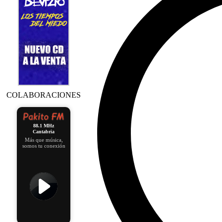
COLABORACIONES
88.1 MHz
Cantabria
Más que música,
somos tu conexión