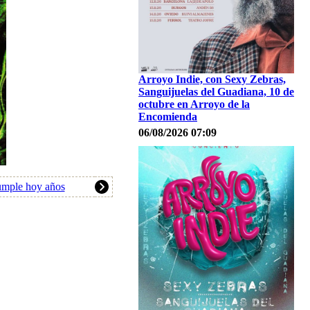
Arroyo Indie, con Sexy Zebras,
Sanguijuelas del Guadiana, 10 de
octubre en Arroyo de la
Encomienda
06/08/2026 07:09
cumple hoy años