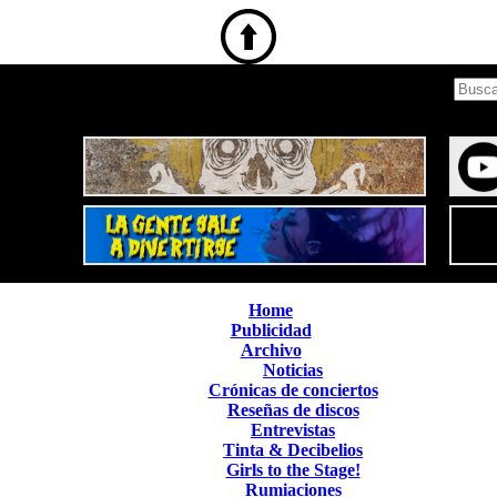
Home
Publicidad
Archivo
Noticias
Crónicas de conciertos
Reseñas de discos
Entrevistas
Tinta & Decibelios
Girls to the Stage!
Rumiaciones