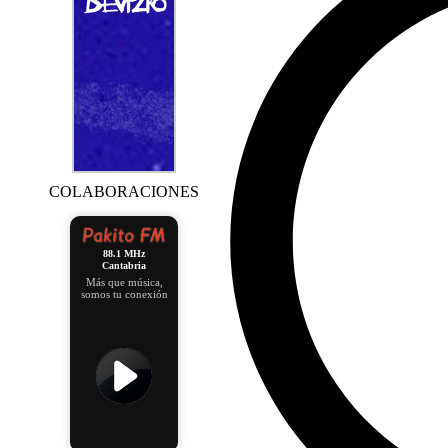
COLABORACIONES
88.1 MHz
Cantabria
Más que música,
somos tu conexión