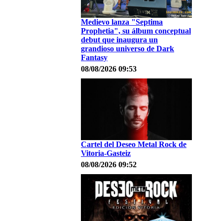
Medievo lanza "Septima
Prophetia", su álbum conceptual
debut que inaugura un
grandioso universo de Dark
Fantasy
08/08/2026 09:53
Cartel del Deseo Metal Rock de
Vitoria-Gasteiz
08/08/2026 09:52