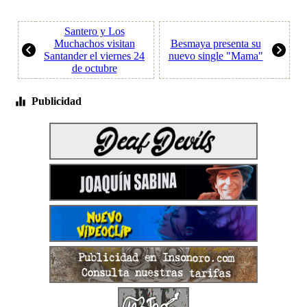
Santero y Los
Muchachos visitan
Besmaya presenta su
Santander el viernes 24
nuevo single "Mama"
de octubre
Publicidad