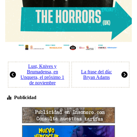
Lust, Knives y
Brumadensa, en
La frase del día:
Unquera, el próximo 1
Bryan Adams
de noviembre
Publicidad