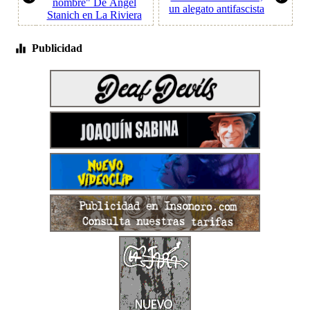
nombre" De Ángel
un alegato antifascista
Stanich en La Riviera
Publicidad