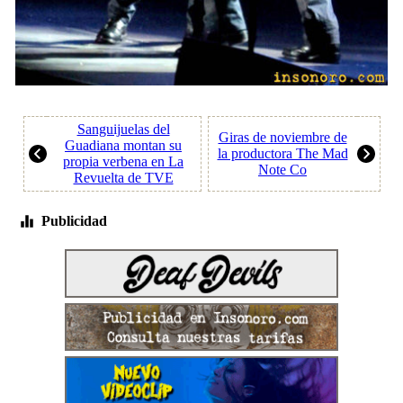
Sanguijuelas del
Giras de noviembre de
Guadiana montan su
la productora The Mad
propia verbena en La
Note Co
Revuelta de TVE
Publicidad