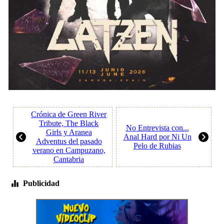
Crónica de Green River
Tribute, The Black
No Entrevista con...
Girls y Aranea
Anal Hard por Ni Un
Adventus del pasado
Pelo de Rubias
verano en Campuzano,
Cantabria
Publicidad