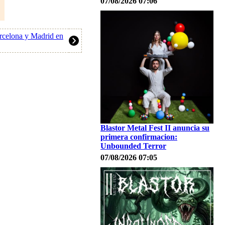
07/08/2026 07:06
rcelona y Madrid en
Blastor Metal Fest II anuncia su
primera confirmacion:
Unbounded Terror
07/08/2026 07:05