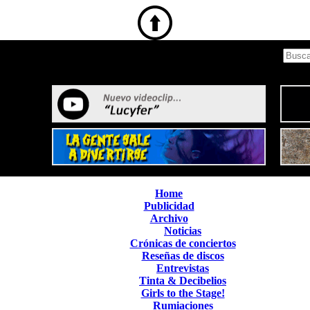
Home
Publicidad
Archivo
Noticias
Crónicas de conciertos
Reseñas de discos
Entrevistas
Tinta & Decibelios
Girls to the Stage!
Rumiaciones