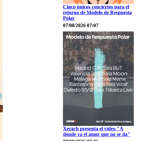
Cinco únicos conciertos para el
retorno de Modelo de Respuesta
Polar
07/08/2026 07:07
Xerach presenta el vídeo "A
dónde va el amor que no se da"