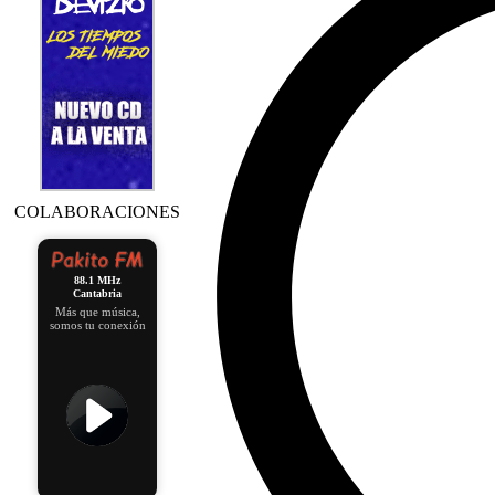
COLABORACIONES
88.1 MHz
Cantabria
Más que música,
somos tu conexión