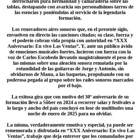
derrocharon pura hermandad y camaradería sobre las
tablas, destapando con avaricia sus personalísimos tarros de
las esencias y poniéndolas al servicio de la legendaria
formación.
Los renovadores aires sonoros que, en el presente siglo,
envuelven en directo las canciones citadas; su clase, fuerza y
el poderío cobran vida propia con autoridad en “XXX
Aniversario: En vivo Las Ventas”. Y, ante un público ávido
de emociones musicales fuertes, lucieron con fuerza con la
voz de Carlos Escobedo llevando magistralmente el peso de
las mismas sobre una aleación sonora rematada por la
rotundidad de las guitarras de Jorge y Antonio, sin
olvidarnos de Manu, a las baquetas, propulsando con su
poderosa pegada al grupo sobre los raíles sonoros marcados
por el bajo.
La exitosa gira que con motivo del 30º aniversario de su
formación llevó a Sôber en 2024 a recorrer salas y festivales a
lo largo y ancho del país concluyó en loor de multitudes una
noche de enero de 2025 para no olvidar.
La misma, verdaderamente emotiva y especial, ya puede ser
rememorada y disfrutada en “XXX Aniversario: En vivo Las
Ventas”, trabajo que deja entrever que los comandados por