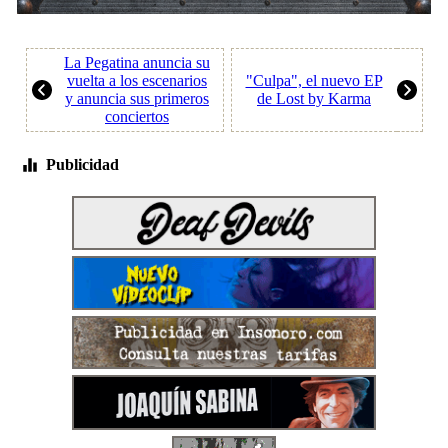
La Pegatina anuncia su
vuelta a los escenarios
"Culpa", el nuevo EP
y anuncia sus primeros
de Lost by Karma
conciertos
Publicidad