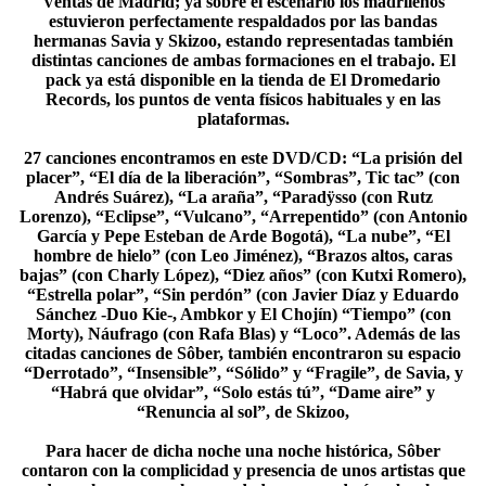
Ventas de Madrid; ya sobre el escenario los madrileños
estuvieron perfectamente respaldados por las bandas
hermanas Savia y Skizoo, estando representadas también
distintas canciones de ambas formaciones en el trabajo. El
pack ya está disponible en la tienda de El Dromedario
Records, los puntos de venta físicos habituales y en las
plataformas.
27 canciones encontramos en este DVD/CD: “La prisión del
placer”, “El día de la liberación”, “Sombras”, Tic tac” (con
Andrés Suárez), “La araña”, “Paradÿsso (con Rutz
Lorenzo), “Eclipse”, “Vulcano”, “Arrepentido” (con Antonio
García y Pepe Esteban de Arde Bogotá), “La nube”, “El
hombre de hielo” (con Leo Jiménez), “Brazos altos, caras
bajas” (con Charly López), “Diez años” (con Kutxi Romero),
“Estrella polar”, “Sin perdón” (con Javier Díaz y Eduardo
Sánchez -Duo Kie-, Ambkor y El Chojín) “Tiempo” (con
Morty), Náufrago (con Rafa Blas) y “Loco”. Además de las
citadas canciones de Sôber, también encontraron su espacio
“Derrotado”, “Insensible”, “Sólido” y “Fragile”, de Savia, y
“Habrá que olvidar”, “Solo estás tú”, “Dame aire” y
“Renuncia al sol”, de Skizoo,
Para hacer de dicha noche una noche histórica, Sôber
contaron con la complicidad y presencia de unos artistas que