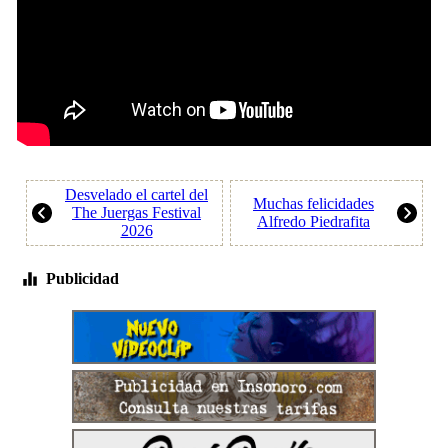
Desvelado el cartel del
Muchas felicidades
The Juergas Festival
Alfredo Piedrafita
2026
Publicidad