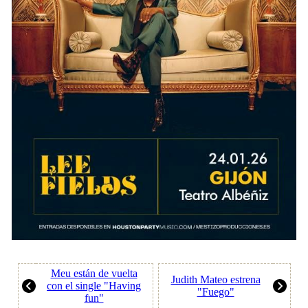
Meu están de vuelta
Judith Mateo estrena
con el single "Having
"Fuego"
fun"