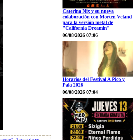
Caterina Nix y su nueva
colaboración con Morten Veland
para la versión metal de
"California Dreamin"
06/08/2026 07:06
Horarios del Festival A Pico y
Pala 2026
06/08/2026 07:04
erano", 1er sg de su