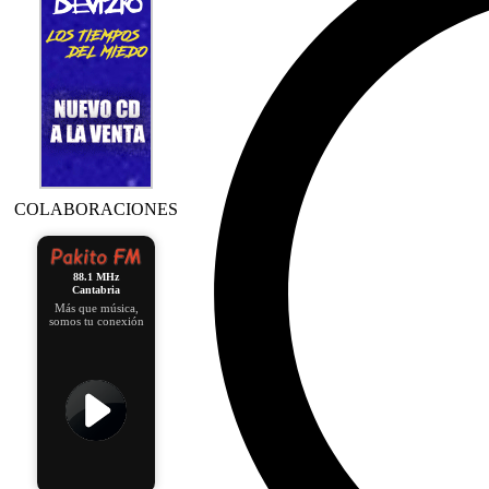
COLABORACIONES
88.1 MHz
Cantabria
Más que música,
somos tu conexión