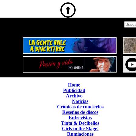
Home
Publicidad
Archivo
Noticias
Crónicas de conciertos
Reseñas de discos
Entrevistas
Tinta & Decibelios
Girls to the Stage!
Rumiaciones