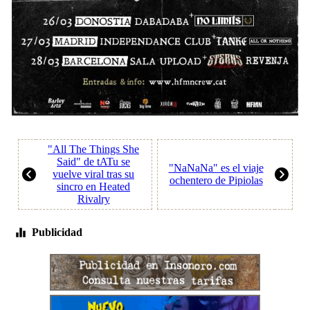
"All The Things She
Said" de tATu se
"NaNaNa" es el viaje
vuelve viral tras su
ochentero de Pipiolas
sincro en Heated
Rivalry
Publicidad