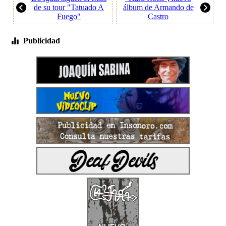
de su tour "Tatuado A
álbum de Armando de
Fuego"
Castro
Publicidad