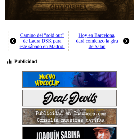
Camino del "sold out"
Hoy en Barcelona,
de Laura DSK para
dará comienzo la gira
este sábado en Madrid.
de Satan
Publicidad