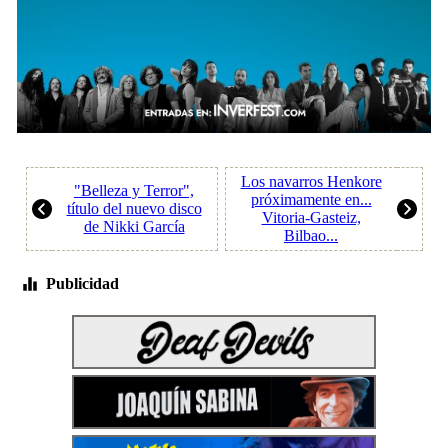
Los navarros Henkore
"Belleza y Terror",
próximamente en...
título del nuevo disco
Vitoria-Gasteiz,
de Nikki García
Bilbao...
Publicidad