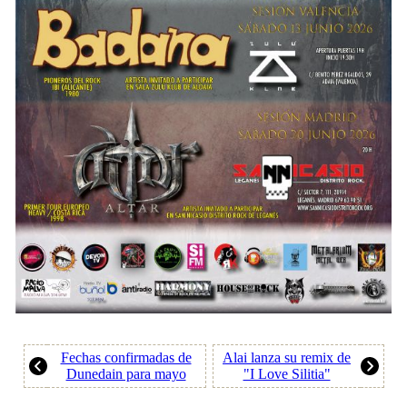
Fechas confirmadas de
Alai lanza su remix de
Dunedain para mayo
"I Love Silitia"