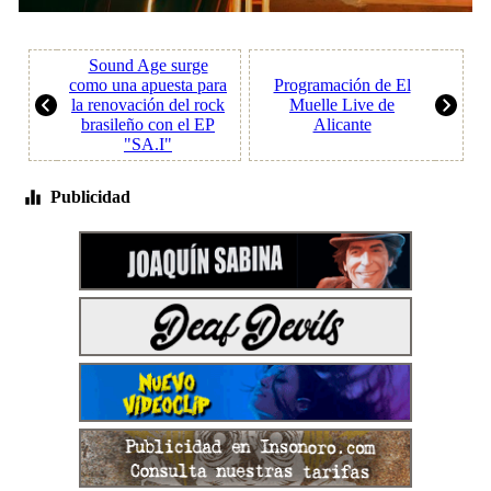
Sound Age surge
como una apuesta para
Programación de El
la renovación del rock
Muelle Live de
brasileño con el EP
Alicante
"SA.I"
Publicidad