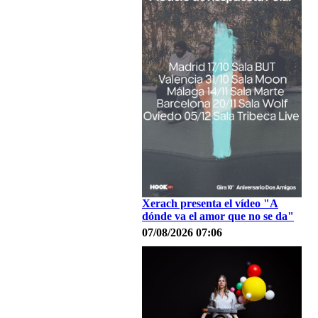
Xerach presenta el vídeo "A
dónde va el amor que no se da"
07/08/2026 07:06