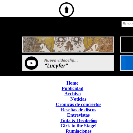
Home
Publicidad
Archivo
Noticias
Crónicas de conciertos
Reseñas de discos
Entrevistas
Tinta & Decibelios
Girls to the Stage!
Rumiaciones