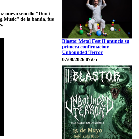
z nuevo sencillo "Don´t
ig Music" de la banda, fue
s.
Blastor Metal Fest II anuncia su
primera confirmacion:
Unbounded Terror
07/08/2026 07:05