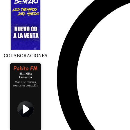
COLABORACIONES
88.1 MHz
Cantabria
Más que música,
somos tu conexión