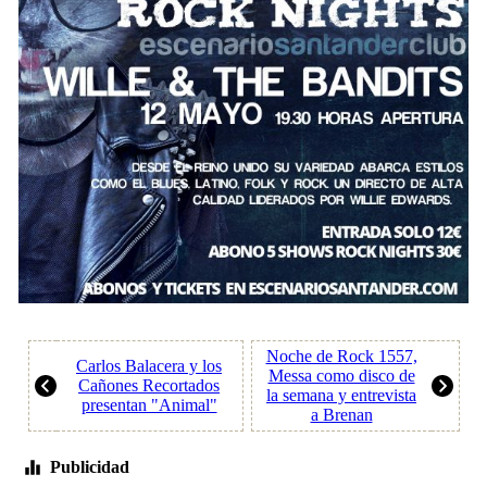
Noche de Rock 1557,
Carlos Balacera y los
Messa como disco de
Cañones Recortados
la semana y entrevista
presentan "Animal"
a Brenan
Publicidad