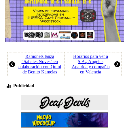
Ramonets lanza
Horarios para ver a
"Sabates Noves" en
S.A., Angelus
colaboración con Quini
Apatrida y compañía
de Benito Kamelas
en Valencia
Publicidad