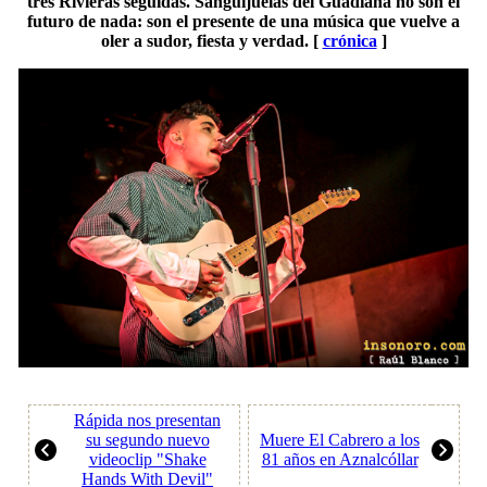
tres Rivieras seguidas. Sanguijuelas del Guadiana no son el
futuro de nada: son el presente de una música que vuelve a
oler a sudor, fiesta y verdad. [
crónica
]
Rápida nos presentan
su segundo nuevo
Muere El Cabrero a los
videoclip "Shake
81 años en Aznalcóllar
Hands With Devil"