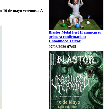
imo 16 de mayo veremos a A
Blastor Metal Fest II anuncia su
primera confirmacion:
Unbounded Terror
07/08/2026 07:05