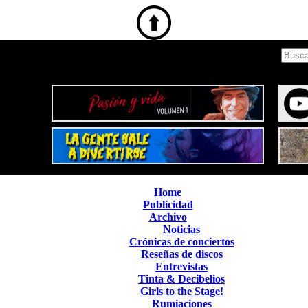
Home
Publicidad
Archivo
Noticias
Crónicas de conciertos
Reseñas de discos
Entrevistas
Tinta & Decibelios
Girls to the Stage!
Rumiaciones