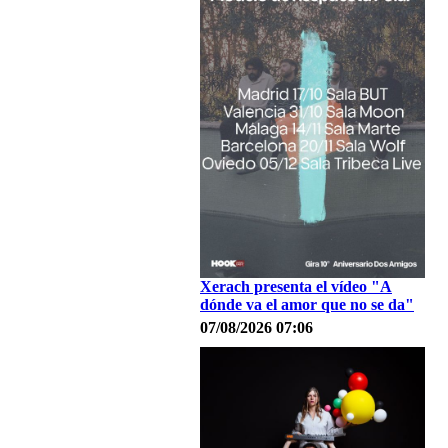
Xerach presenta el vídeo "A
dónde va el amor que no se da"
07/08/2026 07:06