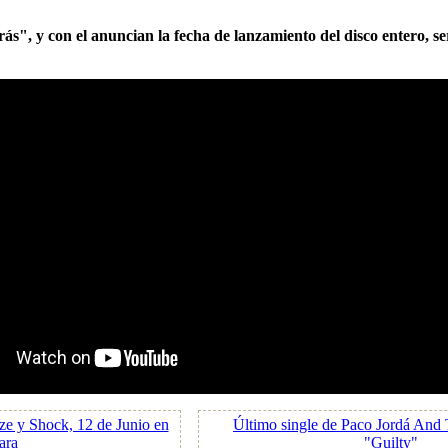
s", y con el anuncian la fecha de lanzamiento del disco entero, se
ze y Shock, 12 de Junio en
Último single de Paco Jordá And
ara
"Guilty"