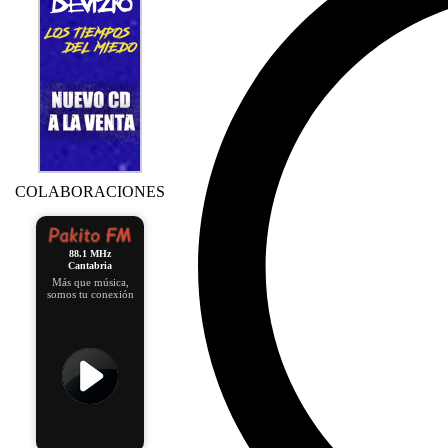
COLABORACIONES
88.1 MHz
Cantabria
Más que música,
somos tu conexión