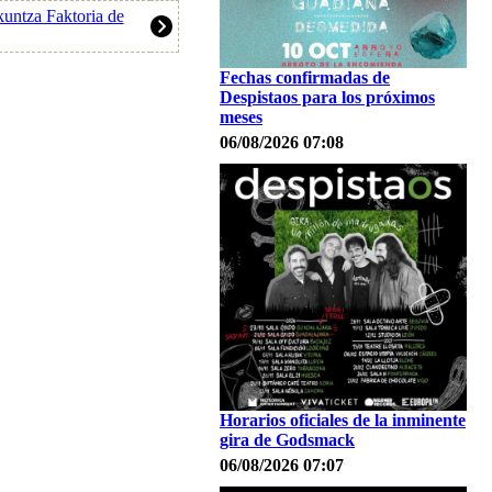
untza Faktoria de
Fechas confirmadas de
Despistaos para los próximos
meses
06/08/2026 07:08
Horarios oficiales de la inminente
gira de Godsmack
06/08/2026 07:07