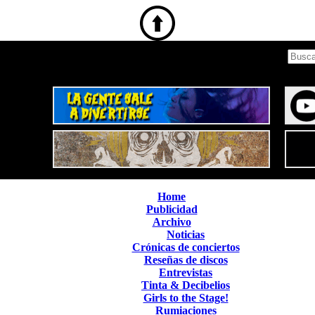
Home
Publicidad
Archivo
Noticias
Crónicas de conciertos
Reseñas de discos
Entrevistas
Tinta & Decibelios
Girls to the Stage!
Rumiaciones