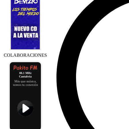
COLABORACIONES
88.1 MHz
Cantabria
Más que música,
somos tu conexión