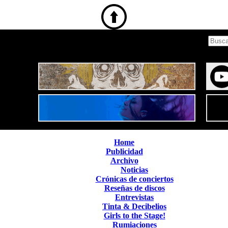
Home
Publicidad
Archivo
Noticias
Crónicas de conciertos
Reseñas de discos
Entrevistas
Tinta & Decibelios
Girls to the Stage!
Rumiaciones