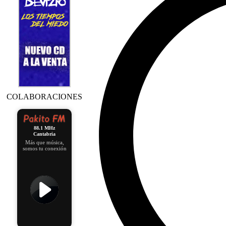
COLABORACIONES
88.1 MHz
Cantabria
Más que música,
somos tu conexión