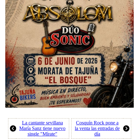
La cantante sevillana
Cosquín Rock pone a
María Sanz tiene nuevo
la venta las entradas de
single "Mírate"
día