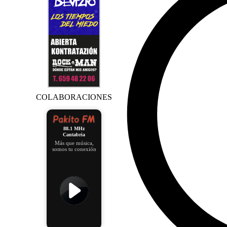
COLABORACIONES
88.1 MHz
Cantabria
Más que música,
somos tu conexión