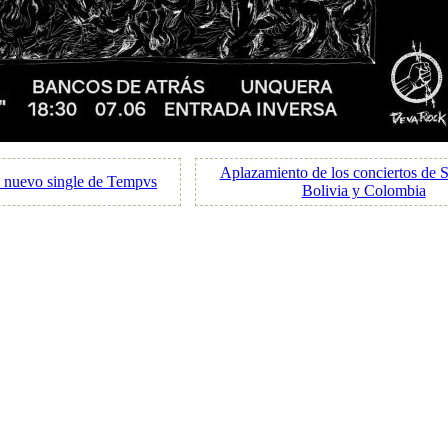
Aplazamiento de los conciertos de 
, nuevo single de Tempvs
Bolivia y Colombia