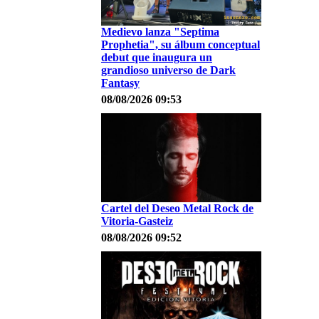
Medievo lanza "Septima
Prophetia", su álbum conceptual
debut que inaugura un
grandioso universo de Dark
Fantasy
08/08/2026 09:53
Cartel del Deseo Metal Rock de
Vitoria-Gasteiz
08/08/2026 09:52