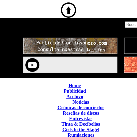
Home
Publicidad
Archivo
Noticias
Crónicas de conciertos
Reseñas de discos
Entrevistas
Tinta & Decibelios
Girls to the Stage!
Rumiaciones