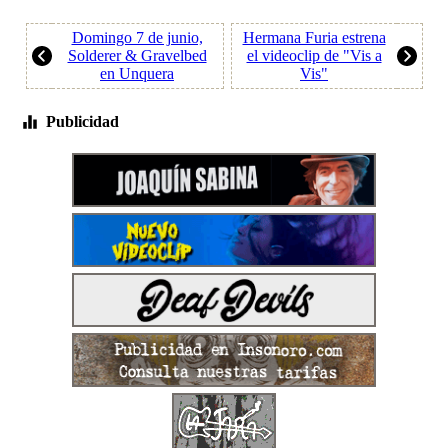
Domingo 7 de junio,
Hermana Furia estrena
Solderer & Gravelbed
el videoclip de "Vis a
en Unquera
Vis"
Publicidad