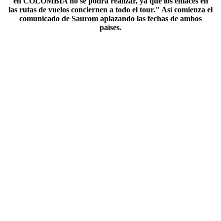
en COLOMBIA no se podrá realizar, ya que los enlaces en
las rutas de vuelos conciernen a todo el tour." Así comienza el
comunicado de Saurom aplazando las fechas de ambos
países.