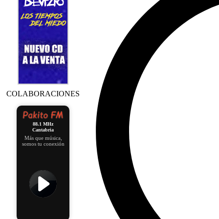
COLABORACIONES
88.1 MHz
Cantabria
Más que música,
somos tu conexión