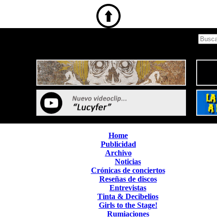
Home
Publicidad
Archivo
Noticias
Crónicas de conciertos
Reseñas de discos
Entrevistas
Tinta & Decibelios
Girls to the Stage!
Rumiaciones