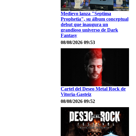
Medievo lanza "Septima
Prophetia", su álbum conceptual
debut que inaugura un
grandioso universo de Dark
Fantasy
08/08/2026 09:53
Cartel del Deseo Metal Rock de
Vitoria-Gasteiz
08/08/2026 09:52