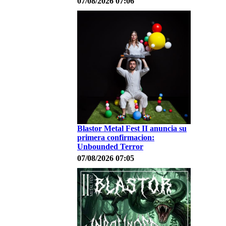
07/08/2026 07:06
Blastor Metal Fest II anuncia su
primera confirmacion:
Unbounded Terror
07/08/2026 07:05