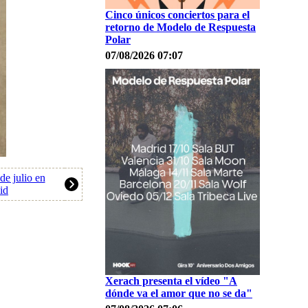
Cinco únicos conciertos para el
retorno de Modelo de Respuesta
Polar
07/08/2026 07:07
de julio en
id
Xerach presenta el vídeo "A
dónde va el amor que no se da"