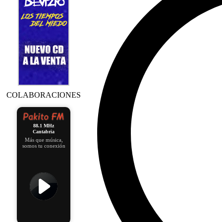
COLABORACIONES
88.1 MHz
Cantabria
Más que música,
somos tu conexión