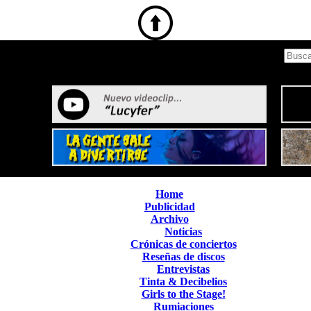
Home
Publicidad
Archivo
Noticias
Crónicas de conciertos
Reseñas de discos
Entrevistas
Tinta & Decibelios
Girls to the Stage!
Rumiaciones