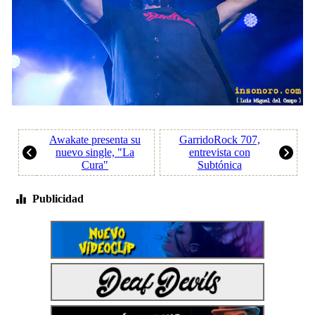
Awakate presenta su
GarridoRock 707,
nuevo single, "La
entrevista con
Cura"
Subtónica
Publicidad