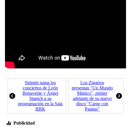
Sirimiri suma los
Los Zigarros
conciertos de León
presentan "Un Mundo
Benavente y Ángel
Mágico", primer
Stanich a su
adelanto de su nuevo
programación en la Sala
disco "Carne con
BBK
Patatas"
Publicidad