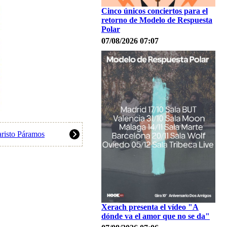
Cinco únicos conciertos para el
retorno de Modelo de Respuesta
Polar
07/08/2026 07:07
aristo Páramos
Xerach presenta el vídeo "A
dónde va el amor que no se da"