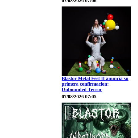
07/08/2026 07:06
Blastor Metal Fest II anuncia su
primera confirmacion:
Unbounded Terror
07/08/2026 07:05