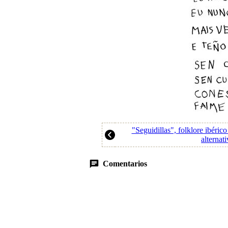
"Seguidillas", folklore ibéric
alternat
Comentarios