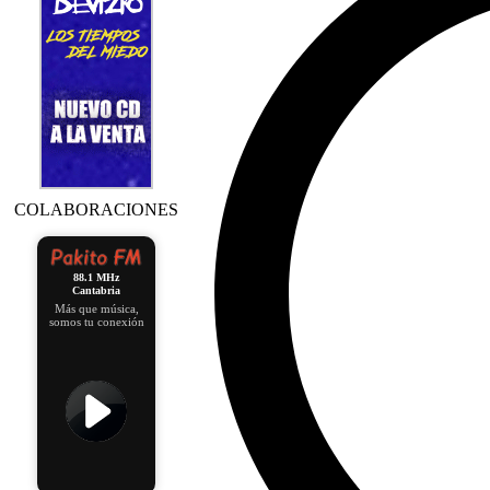
COLABORACIONES
88.1 MHz
Cantabria
Más que música,
somos tu conexión