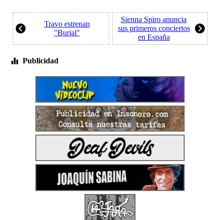
Sienna Spiro anuncia
Travo estrenan
sus primeros conciertos
"Burial"
en España
Publicidad