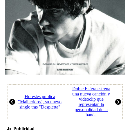
Doble Esfera estrena
una nueva canción y
Horestes publica
videoclip que
"Malheridos", su nuevo
representan la
single tras "Despierta"
personalidad de la
banda
Publicidad