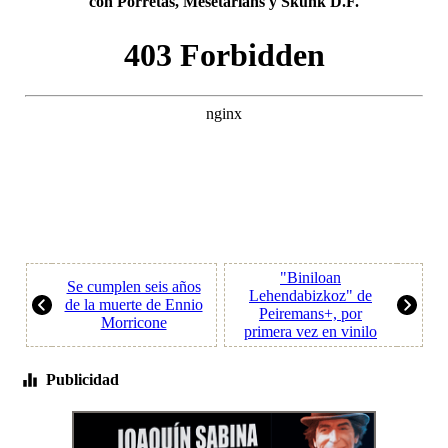
con Porretas, Mesetarians y Skunk D.F.
"Biniloan
Se cumplen seis años
Lehendabizkoz" de
de la muerte de Ennio
Peiremans+, por
Morricone
primera vez en vinilo
Publicidad