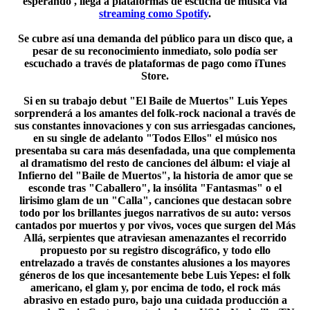
esperando', llega a plataformas de escucha de música vía
streaming como Spotify
.
Se cubre así una demanda del público para un disco que, a
pesar de su reconocimiento inmediato, solo podía ser
escuchado a través de plataformas de pago como iTunes
Store.
Si en su trabajo debut "El Baile de Muertos" Luis Yepes
sorprenderá a los amantes del folk-rock nacional a través de
sus constantes innovaciones y con sus arriesgadas canciones,
en su single de adelanto "Todos Ellos" el músico nos
presentaba su cara más desenfadada, una que complementa
al dramatismo del resto de canciones del álbum: el viaje al
Infierno del "Baile de Muertos", la historia de amor que se
esconde tras "Caballero", la insólita "Fantasmas" o el
lirisimo glam de un "Calla", canciones que destacan sobre
todo por los brillantes juegos narrativos de su auto: versos
cantados por muertos y por vivos, voces que surgen del Más
Allá, serpientes que atraviesan amenazantes el recorrido
propuesto por su registro discográfico, y todo ello
entrelazado a través de constantes alusiones a los mayores
géneros de los que incesantemente bebe Luis Yepes: el folk
americano, el glam y, por encima de todo, el rock más
abrasivo en estado puro, bajo una cuidada producción a