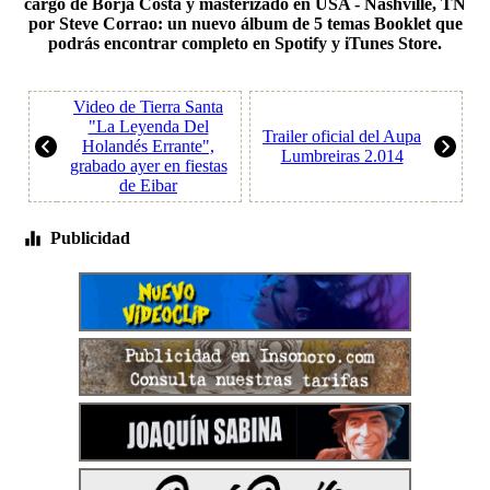
cargo de Borja Costa y masterizado en USA - Nashville, TN
por Steve Corrao: un nuevo álbum de 5 temas Booklet que
podrás encontrar completo en Spotify y iTunes Store.
Video de Tierra Santa
"La Leyenda Del
Trailer oficial del Aupa
Holandés Errante",
Lumbreiras 2.014
grabado ayer en fiestas
de Eibar
Publicidad