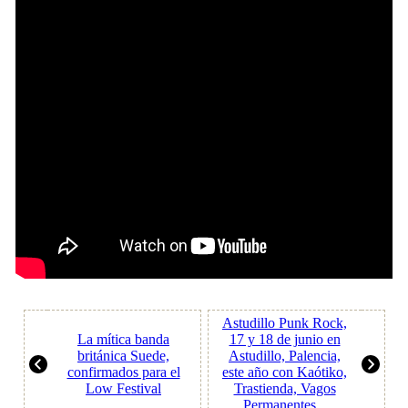
Astudillo Punk Rock,
La mítica banda
17 y 18 de junio en
británica Suede,
Astudillo, Palencia,
confirmados para el
este año con Kaótiko,
Low Festival
Trastienda, Vagos
Permanentes...