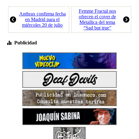
Femme Fractal nos
Anthrax confirma fecha
ofrecen el cover de
en Madrid para el
Metallica del tema
miércoles 20 de julio
“Sad but true”
Publicidad