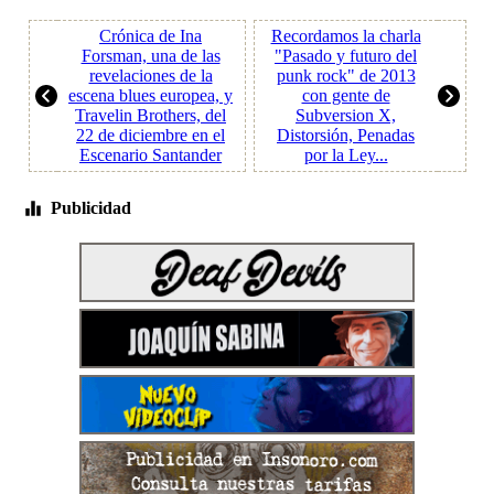
Crónica de Ina
Recordamos la charla
Forsman, una de las
"Pasado y futuro del
revelaciones de la
punk rock" de 2013
escena blues europea, y
con gente de
Travelin Brothers, del
Subversion X,
22 de diciembre en el
Distorsión, Penadas
Escenario Santander
por la Ley...
Publicidad