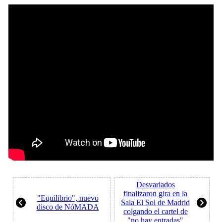
Desvariados
finalizaron gira en la
"Equilibrio", nuevo
Sala El Sol de Madrid
disco de NóMADA
colgando el cartel de
"no hay entradas"